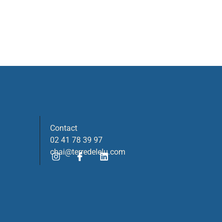
Contact
02 41 78 39 97
chai@terredelelu.com