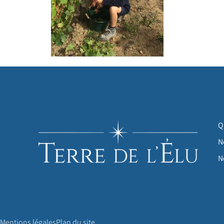
Q
N
N
Mentions légales
Plan du site