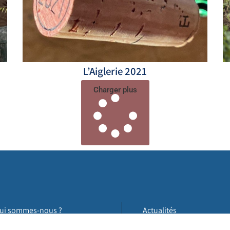
L’Aiglerie 2021
Charger plus
ui sommes-nous ?
Actualités
otre esprit
Où trouver nos vins ?