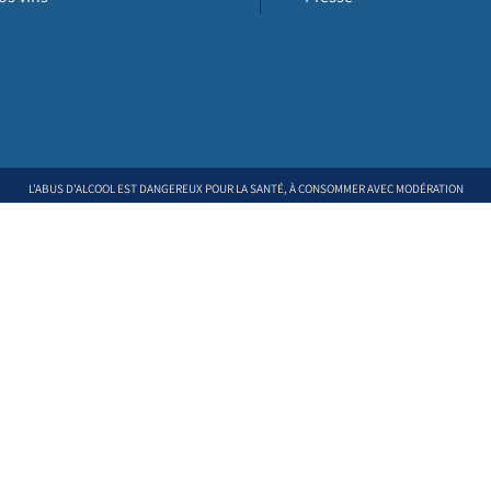
L'ABUS D'ALCOOL EST DANGEREUX POUR LA SANTÉ, À CONSOMMER AVEC MODÉRATION