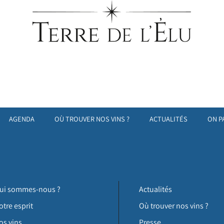
AGENDA
OÙ TROUVER NOS VINS ?
ACTUALITÉS
ON P
ui sommes-nous ?
Actualités
otre esprit
Où trouver nos vins ?
os vins
Presse