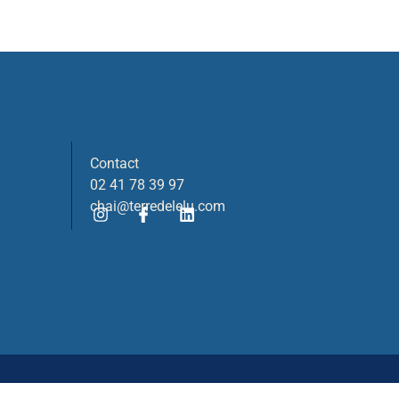
Contact
02 41 78 39 97
chai@terredelelu.com